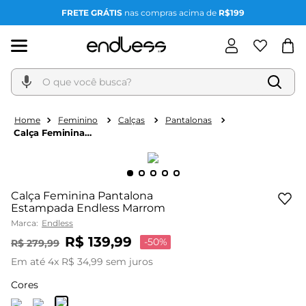
FRETE GRÁTIS
nas compras acima de
R$199
O que você busca?
Feminino
Calças
Pantalonas
Calça Feminina
Pantalona Estampada
Endless Marrom
Calça Feminina Pantalona
Estampada Endless Marrom
Marca:
Endless
R$
139
,
99
-
50%
R$
279
,
99
Em até
4
x
R$
34
,
99
sem juros
Cores