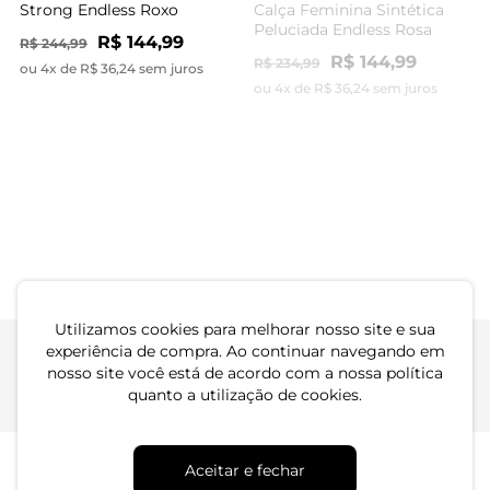
Strong Endless Roxo
Calça Feminina Sintética
Peluciada Endless Rosa
R$ 144,99
R$ 244,99
R$ 144,99
R$ 234,99
ou 4x de R$ 36,24 sem juros
ou 4x de R$ 36,24 sem juros
-58%
-41%
Calça Feminina Endless
Calça Feminina Linho
Preto
Strong Endless Vermelho
R$ 79,99
R$ 144,99
R$ 189,99
R$ 244,99
ou 2x de R$ 39,99 sem juros
ou 4x de R$ 36,24 sem juros
Utilizamos cookies para melhorar nosso site e sua
experiência de compra. Ao continuar navegando em
nosso site você está de acordo com a nossa política
quanto a utilização de cookies.
Atendimento
Dúvidas
Trocas
Conta
Institucional
Aceitar e fechar