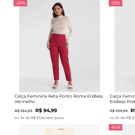
-49%
-25%
Calça Feminina Reta Ponto Roma Endless
Calça Femin
Vermelho
Endless Pre
R$ 94,99
R
R$ 184,99
R$ 199,99
ou 3x de R$ 31,66 sem juros
ou 5x de R$ 2
-60%