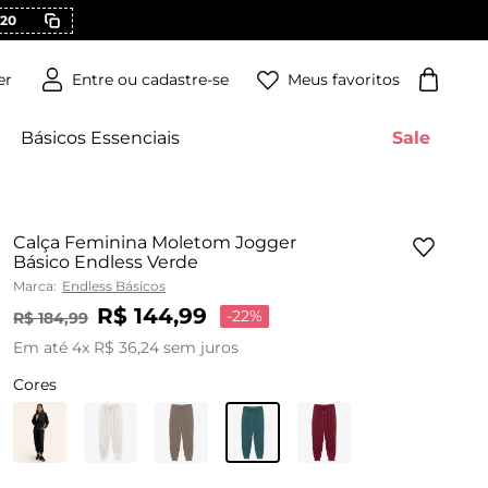
20
Meus favoritos
er
Básicos Essenciais
Sale
Calça Feminina Moletom Jogger
Básico Endless Verde
Marca:
Endless Básicos
R$
144
,
99
-
22%
R$
184
,
99
Em até
4
x
R$
36
,
24
sem juros
Cores