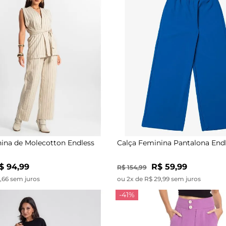
ina de Molecotton Endless
Calça Feminina Pantalona Endl
$ 94,99
R$ 59,99
R$ 154,99
1,66 sem juros
ou 2x de R$ 29,99 sem juros
-41%