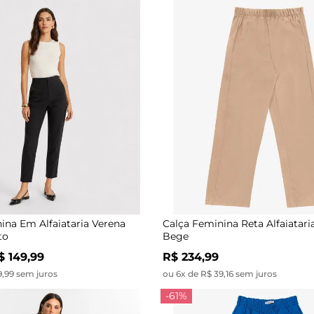
ina Em Alfaiataria Verena
Calça Feminina Reta Alfaiatari
to
Bege
$ 149,99
R$ 234,99
9,99 sem juros
ou 6x de R$ 39,16 sem juros
-61%