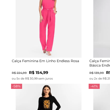
Calça Feminina Em Linho Endless Rosa
Calça Femi
Básica End
R$ 154,99
R
R$ 224,99
R$ 139,99
ou 5x de R$ 30,99 sem juros
ou 2x de R$ 2
-58%
-41%