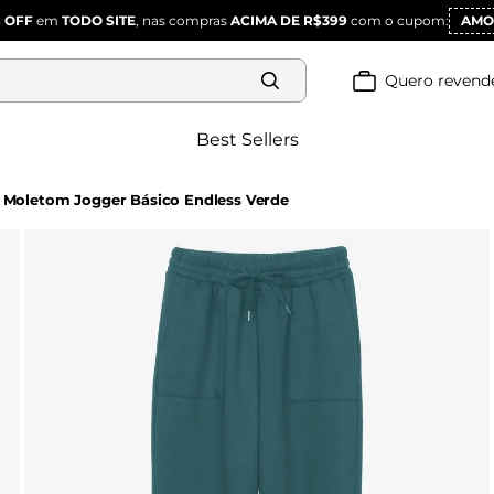
 OFF
em
TODO SITE
, nas compras
ACIMA DE R$399
com o cupom:
AMO
Quero revend
Best Sellers
 Moletom Jogger Básico Endless Verde