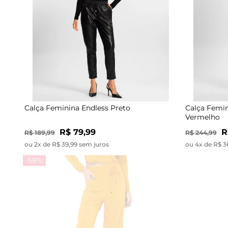
Calça Feminina Endless Preto
Calça Femin
Vermelho
R$ 79,99
R
R$ 189,99
R$ 244,99
ou 2x de R$ 39,99 sem juros
ou 4x de R$ 3
-58%
-57%