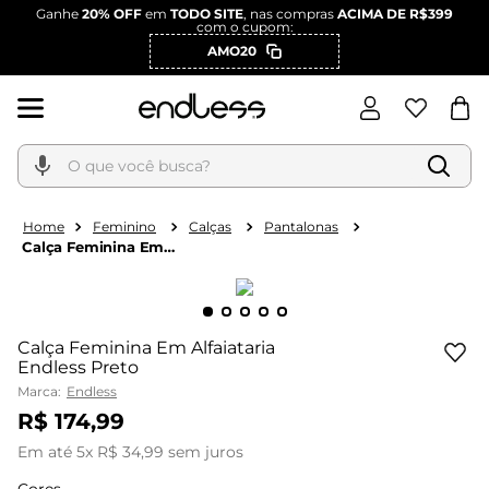
Ganhe
20% OFF
em
TODO SITE
, nas compras
ACIMA DE R$399
com o cupom:
AMO20
O que você busca?
Feminino
Calças
Pantalonas
Calça Feminina Em
Alfaiataria Endless
Preto
Calça Feminina Em Alfaiataria
Endless Preto
Marca:
Endless
R$
174
,
99
Em até
5
x
R$
34
,
99
sem juros