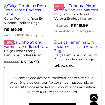
-49%
Calça Cenoura Piquet
Calça Feminina Reta Em
Verona Endless Marrom
Viscose Endless Bege
R$ 119,99
R$ 234,99
R$ 169,99
ou 4x de R$ 29,99 sem juros
ou 5x de R$ 33,99 sem juros
-45%
Calça Linho Strong
Feminina Endless Preto
Calça Feminina Em Tecido
Alfaiataria Endless Bege
R$ 134,99
R$ 244,99
R$ 244,99
ou 4x de R$ 33,74 sem juros
ou 6x de R$ 40,83 sem juros
Utilizamos cookies para melhorar nosso site e sua
-58%
-57%
experiência de compra. Ao continuar navegando em
nosso site você está de acordo com a nossa política
Calça Feminina Endless
Marrom
Calça Feminina Legging
quanto a utilização de cookies.
Ponto Roma Básica Endless
R$ 79,99
R$ 189,99
Preto
R$ 59,99
R$ 139,99
ou 2x de R$ 39,99 sem juros