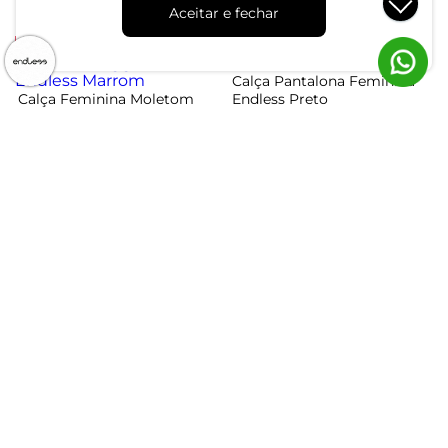
Aceitar e fechar
ou 2x de R$ 29,99 sem juros
-49%
-24%
Calça Pantalona Feminina
Calça Feminina Moletom
Endless Preto
Jogger Básico Endless
R$ 194,99
R$ 254,99
Marrom
R$ 94,99
R$ 184,99
ou 6x de R$ 32,49 sem juros
ou 3x de R$ 31,66 sem juros
Atendimento
Dúvidas
Trocas
Conta
Institucional
Quem Somos