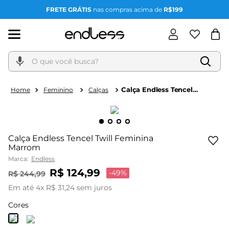
FRETE GRÁTIS
nas compras acima de
R$199
O que você busca?
Calça Endless Tencel
Feminino
Calças
Twill Feminina Marrom
Calça Endless Tencel Twill Feminina
Marrom
Marca:
Endless
R$
124
,
99
-
49%
R$
244
,
99
Em até
4
x
R$
31
,
24
sem juros
Cores