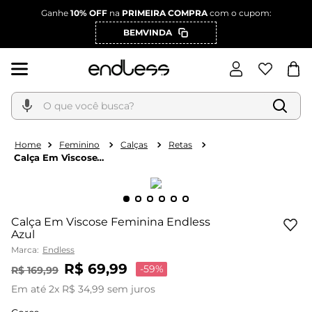
Ganhe
10% OFF
na
PRIMEIRA COMPRA
com o cupom:
BEMVINDA
O que você busca?
Feminino
Calças
Retas
Calça Em Viscose
Feminina Endless Azul
Calça Em Viscose Feminina Endless
Azul
Marca:
Endless
R$
69
,
99
-
59%
R$
169
,
99
Em até
2
x
R$
34
,
99
sem juros