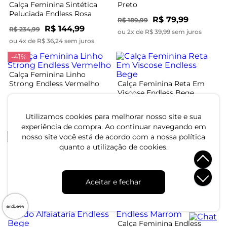
Calça Feminina Sintética
Preto
Peluciada Endless Rosa
R$ 79,99
R$ 189,99
R$ 144,99
R$ 234,99
ou 2x de R$ 39,99 sem juros
ou 4x de R$ 36,24 sem juros
-41%
Calça Feminina Linho
Strong Endless Vermelho
Calça Feminina Reta Em
Viscose Endless Bege
R$ 144,99
R$ 244,99
R$ 169,99
ou 4x de R$ 36,24 sem juros
Utilizamos cookies para melhorar nosso site e sua
ou 5x de R$ 33,99 sem juros
experiência de compra. Ao continuar navegando em
-49%
-53%
nosso site você está de acordo com a nossa política
quanto a utilização de cookies.
Calça Cenoura Piquet
Calça Linho Strong
Verona Endless Marrom
Feminina Endless Preto
R$ 119,99
R$ 114,99
R$ 234,99
R$ 244,99
Aceitar e fechar
ou 4x de R$ 29,99 sem juros
ou 3x de R$ 38,33 sem juros
-58%
Calça Feminina Endless