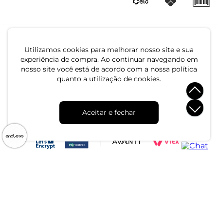
Utilizamos cookies para melhorar nosso site e sua
experiência de compra. Ao continuar navegando em
nosso site você está de acordo com a nossa política
quanto a utilização de cookies.
CNPJ: 79.233.672/0001-05
Aceitar e fechar
Av. Maria Marangoni, 391 - 89129-080 - Luiz Alves - SC