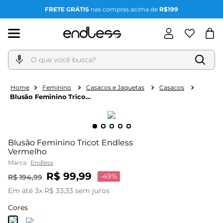
FRETE GRÁTIS
nas compras acima de
R$199
O que você busca?
Feminino
Casacos e Jaquetas
Casacos
Blusão Feminino Tricot
Endless Vermelho
Blusão Feminino Tricot Endless
Vermelho
Marca:
Endless
R$
99
,
99
-
49%
R$
194
,
99
Em até
3
x
R$
33
,
33
sem juros
Cores