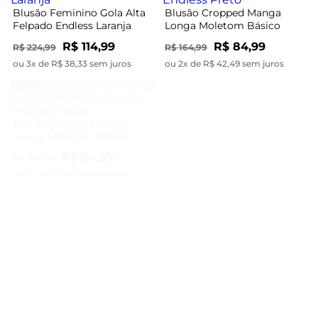
Blusão Feminino Gola Alta
Blusão Cropped Manga
Felpado Endless Laranja
Longa Moletom Básico
Endless Preto
R$ 114,99
R$ 84,99
R$ 224,99
R$ 164,99
ou 3x de R$ 38,33 sem juros
ou 2x de R$ 42,49 sem juros
-48%
-49%
Blusão Cropped Manga
Cardigan Endless Tricot
Longa Moletom Básico
Glowshine Feminino
Endless Verde
Vermelho
R$ 84,99
R$ 104,99
R$ 164,99
R$ 204,99
ou 2x de R$ 42,49 sem juros
ou 3x de R$ 34,99 sem juros
-48%
-60%
Suéter Feminino Tricot
Endless Preto
Cardigan Tricot Alongado
Feminino Endless Verde
R$ 84,99
R$ 164,99
R$ 114,99
R$ 284,99
ou 2x de R$ 42,49 sem juros
ou 3x de R$ 38,33 sem juros