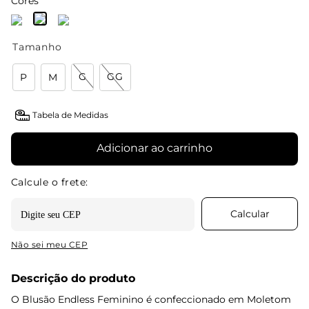
Cores
Tamanho
G
GG
P
M
Tabela de Medidas
Adicionar ao carrinho
Não sei meu CEP
Descrição do produto
O Blusão Endless Feminino é confeccionado em Moletom