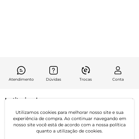
-49%
-62%
Blazer De Linho Strong
Cropped Manga Longa
Feminino Endless Rosa
Feminino Endless Roxo
R$ 124,99
R$ 64,99
R$ 244,99
R$ 169,99
ou 4x de R$ 31,24 sem juros
ou 2x de R$ 32,49 sem juros
Atendimento
Dúvidas
Trocas
Conta
Institucional
Quem Somos
Utilizamos cookies para melhorar nosso site e sua
experiência de compra. Ao continuar navegando em
Atendimento
Políticas de Privacidade
nosso site você está de acordo com a nossa política
quanto a utilização de cookies.
Formas de Pagamento
Dúvidas Frequentes