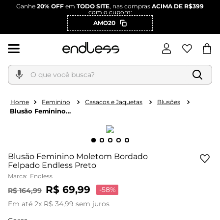
Ganhe
20% OFF
em
TODO SITE
, nas compras
ACIMA DE R$399
com o cupom:
AMO20
O que você busca?
Feminino
Casacos e Jaquetas
Blusões
Blusão Feminino
Moletom Bordado
Felpado Endless Preto
Blusão Feminino Moletom Bordado
Felpado Endless Preto
Marca:
Endless
R$
69
,
99
-
58%
R$
164
,
99
Em até
2
x
R$
34
,
99
sem juros