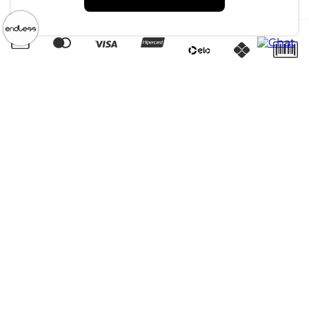
Quero Revender
Canal de Denúncias | Ética
CNPJ: 79.233.672/0001-05
Av. Maria Marangoni, 391 - 89129-080 - Luiz Alves - SC