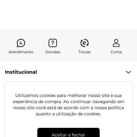
R$ 139,99
R$ 39,99
R$ 174,99
R$ 94,99
ou 4x de R$ 34,99 sem juros
ou 1x de R$ 39,99 sem juros
Atendimento
Dúvidas
Trocas
Conta
Institucional
Quem Somos
Atendimento
Políticas de Privacidade
Utilizamos cookies para melhorar nosso site e sua
experiência de compra. Ao continuar navegando em
Formas de Pagamento
Dúvidas Frequentes
nosso site você está de acordo com a nossa política
Trocas e Devoluções
Formas de Entrega
Fale conosco pelo WhatsApp
quanto a utilização de cookies.
Trocas e Devoluções
Segunda à sexta das 8:00 às 17:00
Regulamento de Promoções
Aceitar e fechar