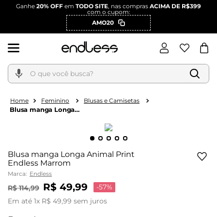
Ganhe
20% OFF
em
TODO SITE
, nas compras
ACIMA DE R$399
com o cupom:
AMO20
O que você busca?
Feminino
Blusas e Camisetas
Blusa manga Longa
Animal Print Endless
Marrom
Blusa manga Longa Animal Print
Endless Marrom
Marca:
Endless
R$
49
,
99
-
57%
R$
114
,
99
Em até
1
x
R$
49
,
99
sem juros