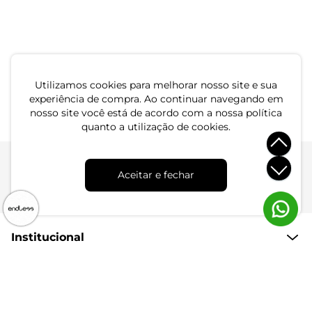
-50%
-33%
Blusa Feminina Endless
Blusa Feminina Em Malha
Bege
Visco Premiere Endless
R$ 39,99
R$ 59,99
Preto
R$ 59,99
R$ 119,99
ou 1x de R$ 39,99 sem juros
Utilizamos cookies para melhorar nosso site e sua
ou 2x de R$ 29,99 sem juros
experiência de compra. Ao continuar navegando em
nosso site você está de acordo com a nossa política
quanto a utilização de cookies.
Aceitar e fechar
Atendimento
Dúvidas
Trocas
Conta
Institucional
Quem Somos
Atendimento
Políticas de Privacidade
Formas de Pagamento
Dúvidas Frequentes