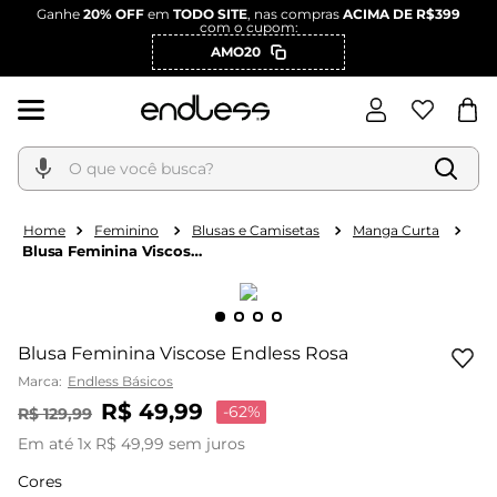
Ganhe
20% OFF
em
TODO SITE
, nas compras
ACIMA DE R$399
com o cupom:
AMO20
O que você busca?
Feminino
Blusas e Camisetas
Manga Curta
Blusa Feminina Viscose
Endless Rosa
Blusa Feminina Viscose Endless Rosa
Marca:
Endless Básicos
R$
49
,
99
-
62%
R$
129
,
99
Em até
1
x
R$
49
,
99
sem juros
Cores