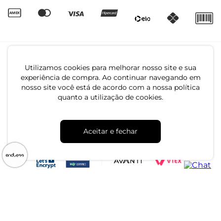
Utilizamos cookies para melhorar nosso site e sua
experiência de compra. Ao continuar navegando em
nosso site você está de acordo com a nossa política
quanto a utilização de cookies.
Atendimento
Dúvidas
Trocas
Conta
Aceitar e fechar
Institucional
Quem Somos
Atendimento
Políticas de Privacidade
Formas de Pagamento
Dúvidas Frequentes
Trocas e Devoluções
Formas de Entrega
Fale conosco pelo WhatsApp