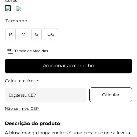
Cores
Tamanho
P
M
G
GG
Tabela de Medidas
Adicionar ao carrinho
Não sei meu CEP
Descrição do produto
A blusa manga longa endless é uma peça que une a leveza