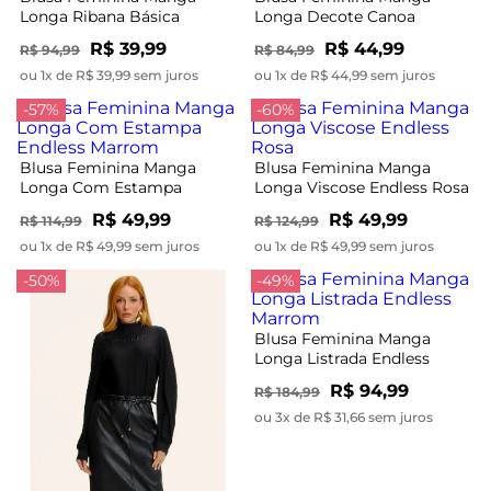
Longa Ribana Básica
Longa Decote Canoa
Endless Vermelho
Endless Marrom
R$ 39,99
R$ 44,99
R$ 94,99
R$ 84,99
ou 1x de R$ 39,99 sem juros
ou 1x de R$ 44,99 sem juros
-57%
-60%
Blusa Feminina Manga
Blusa Feminina Manga
Longa Com Estampa
Longa Viscose Endless Rosa
Endless Marrom
R$ 49,99
R$ 49,99
R$ 114,99
R$ 124,99
ou 1x de R$ 49,99 sem juros
ou 1x de R$ 49,99 sem juros
-50%
-49%
Blusa Feminina Manga
Longa Listrada Endless
Marrom
R$ 94,99
R$ 184,99
ou 3x de R$ 31,66 sem juros