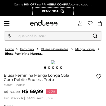
Ganhe
10% OFF
na
PRIMEIRA COMPRA
com o cupom:
BEMVINDA
O que você busca?
Feminino
Blusas e Camisetas
Manga Longa
Blusa Feminina Manga
Longa Gola Com Rebite
Endless Preto
Blusa Feminina Manga Longa Gola
Com Rebite Endless Preto
Marca:
Endless
R$
69
,
99
-
60%
R$
174
,
99
Em até
2
x
R$
34
,
99
sem juros