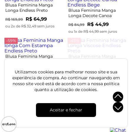
Blusa Feminina Manga
Longa Endless Preto
Blusa Feminina Manga
Longa Decote Canoa
R$ 64,99
R$ 169,99
Endless Bege
R$ 44,99
R$ 84,99
ou 2x de R$ 32,49 sem juros
ou 1x de R$ 44,99 sem juros
-59%
-43%
Blusa Feminina Manga
Blusa Feminina Manga
longa Com Estampa
Longa Viscose Endless
Endless Preto
Preto
R$ 44,99
R$ 104,99
R$ 109,99
R$ 184,99
Utilizamos cookies para melhorar nosso site e sua
ou 1x de R$ 44,99 sem juros
ou 3x de R$ 34,99 sem juros
experiência de compra. Ao continuar navegando em
nosso site você está de acordo com a nossa política
-58%
-50%
quanto a utilização de cookies.
Blusa Feminina Manga
Blusa Feminina Manga
Longa Com Rebite Endless
Longa Decote V Endless
Aceitar e fechar
Preto
Preto
R$ 49,99
R$ 89,99
R$ 119,99
R$ 179,99
ou 1x de R$ 49,99 sem juros
ou 3x de R$ 29,99 sem juros