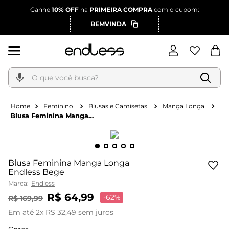
Ganhe
10% OFF
na
PRIMEIRA COMPRA
com o cupom:
BEMVINDA
O que você busca?
Feminino
Blusas e Camisetas
Manga Longa
Blusa Feminina Manga
Longa Endless Bege
Blusa Feminina Manga Longa
Endless Bege
Marca:
Endless
R$
64
,
99
-
62%
R$
169
,
99
Em até
2
x
R$
32
,
49
sem juros