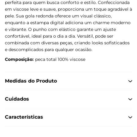
perfeita para quem busca conforto e estilo. Confeccionada
em viscose leve e suave, proporciona um toque agradável à
pele. Sua gola redonda oferece um visual clássico,
enquanto a estampa digital adiciona um charme moderno
e vibrante. O punho com elástico garante um ajuste
confortável, ideal para o dia a dia. Versátil, pode ser
combinada com diversas peças, criando looks sofisticados
e descomplicados para qualquer ocasião.
Composição:
peca total 100% viscose
Medidas do Produto
Cuidados
Características