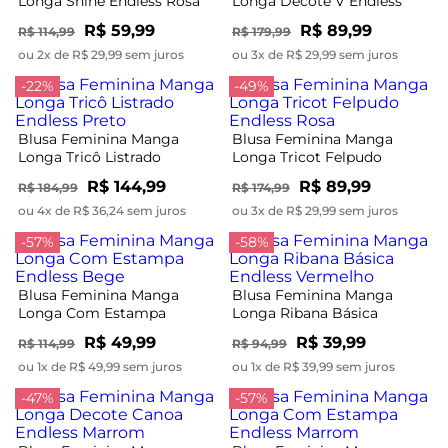
Longa Shine Endless Rosa
Longa Decote V Endless
Laranja
R$ 59,99
R$ 89,99
R$ 114,99
R$ 179,99
ou 2x de R$ 29,99 sem juros
ou 3x de R$ 29,99 sem juros
-22%
-49%
Blusa Feminina Manga
Blusa Feminina Manga
Longa Tricô Listrado
Longa Tricot Felpudo
Endless Preto
Endless Rosa
R$ 144,99
R$ 89,99
R$ 184,99
R$ 174,99
ou 4x de R$ 36,24 sem juros
ou 3x de R$ 29,99 sem juros
-57%
-58%
Blusa Feminina Manga
Blusa Feminina Manga
Longa Com Estampa
Longa Ribana Básica
Endless Bege
Endless Vermelho
R$ 49,99
R$ 39,99
R$ 114,99
R$ 94,99
ou 1x de R$ 49,99 sem juros
ou 1x de R$ 39,99 sem juros
-47%
-57%