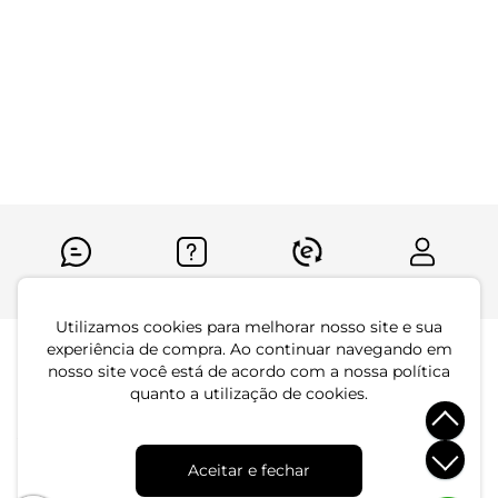
Blusa Feminina Manga
Blusa Feminina Manga
Longa Listrada Endless
Longa Viscose Endless
Marrom
Preto
R$ 94,99
R$ 49,99
R$ 184,99
R$ 124,99
ou 3x de R$ 31,66 sem juros
ou 1x de R$ 49,99 sem juros
Atendimento
Dúvidas
Trocas
Conta
Utilizamos cookies para melhorar nosso site e sua
experiência de compra. Ao continuar navegando em
Institucional
nosso site você está de acordo com a nossa política
quanto a utilização de cookies.
Quem Somos
Atendimento
Políticas de Privacidade
Aceitar e fechar
Formas de Pagamento
Dúvidas Frequentes