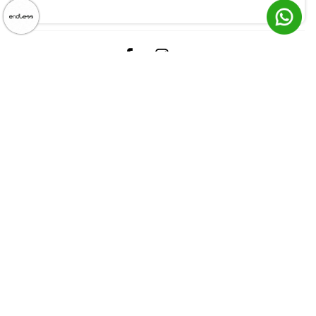
Trocas e Devoluções
Formas de Entrega
Fale conosco pelo WhatsApp
Trocas e Devoluções
Segunda à sexta das 8:00 às 17:00
Regulamento de Promoções
Quero Revender
Canal de Denúncias | Ética
CNPJ: 79.233.672/0001-05
Av. Maria Marangoni, 391 - 89129-080 - Luiz Alves - SC