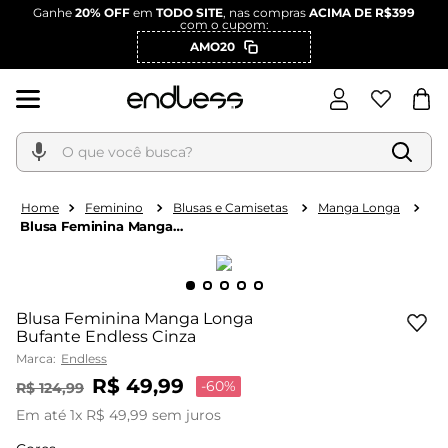
Ganhe
20% OFF
em
TODO SITE
, nas compras
ACIMA DE R$399
com o cupom:
AMO20
O que você busca?
Feminino
Blusas e Camisetas
Manga Longa
Blusa Feminina Manga
Longa Bufante Endless
Cinza
Blusa Feminina Manga Longa
Bufante Endless Cinza
Marca:
Endless
R$
49
,
99
-
60%
R$
124
,
99
Em até
1
x
R$
49
,
99
sem juros