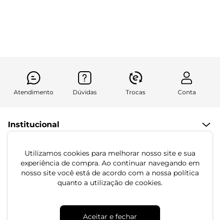
Endless Bege
Endless Preto
R$ 49,99
R$ 89,99
R$ 94,99
ou 1x de R$ 49,99 sem juros
ou 3x de R$ 29,99 sem juros
Atendimento
Dúvidas
Trocas
Conta
Institucional
Quem Somos
Utilizamos cookies para melhorar nosso site e sua
Atendimento
Políticas de Privacidade
experiência de compra. Ao continuar navegando em
nosso site você está de acordo com a nossa política
Formas de Pagamento
Dúvidas Frequentes
quanto a utilização de cookies.
Trocas e Devoluções
Formas de Entrega
Fale conosco pelo WhatsApp
Trocas e Devoluções
Segunda à sexta das 8:00 às 17:00
Aceitar e fechar