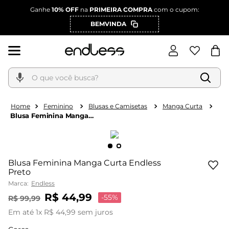
Ganhe
10% OFF
na
PRIMEIRA COMPRA
com o cupom:
BEMVINDA
O que você busca?
Feminino
Blusas e Camisetas
Manga Curta
Blusa Feminina Manga
Curta Endless Preto
Blusa Feminina Manga Curta Endless
Preto
Marca:
Endless
R$
44
,
99
-
55%
R$
99
,
99
Em até
1
x
R$
44
,
99
sem juros