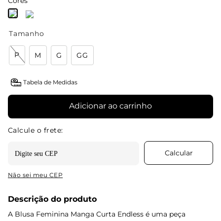
Cores
Tamanho
P
M
G
GG
Tabela de Medidas
Adicionar ao carrinho
Não sei meu CEP
Descrição do produto
A Blusa Feminina Manga Curta Endless é uma peça