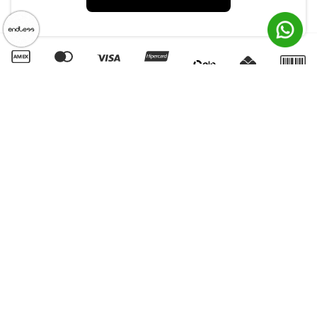
Regulamento de Promoções
Quero Revender
Canal de Denúncias | Ética
CNPJ: 79.233.672/0001-05
Av. Maria Marangoni, 391 - 89129-080 - Luiz Alves - SC