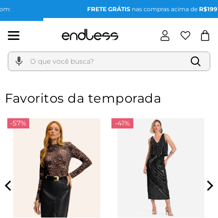
FRETE GRÁTIS
nas compras acima de
R$199
O que você busca?
Favoritos da temporada
-57%
-41%