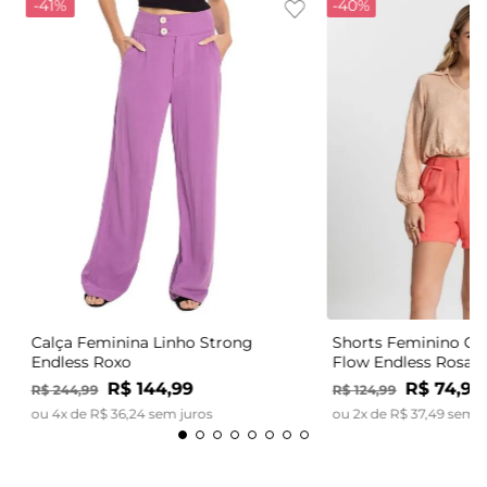
Calça Feminina Linho Strong
Shorts Feminino Có
Endless Roxo
Flow Endless Rosa
R$
144
,
99
R$
74
,
99
R$
244
,
99
R$
124
,
99
ou
4
x de
R$
36
,
24
sem juros
ou
2
x de
R$
37
,
49
sem j