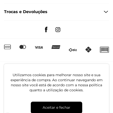
Formas de Pagamento
Dúvidas Frequentes
Trocas e Devoluções
Formas de Entrega
Fale conosco pelo WhatsApp
Trocas e Devoluções
Segunda à sexta das 8:00 às 17:00
Regulamento de Promoções
Quero Revender
Canal de Denúncias | Ética
Utilizamos cookies para melhorar nosso site e sua
experiência de compra. Ao continuar navegando em
nosso site você está de acordo com a nossa política
quanto a utilização de cookies.
CNPJ: 79.233.672/0001-05
Aceitar e fechar
Av. Maria Marangoni, 391 - 89129-080 - Luiz Alves - SC