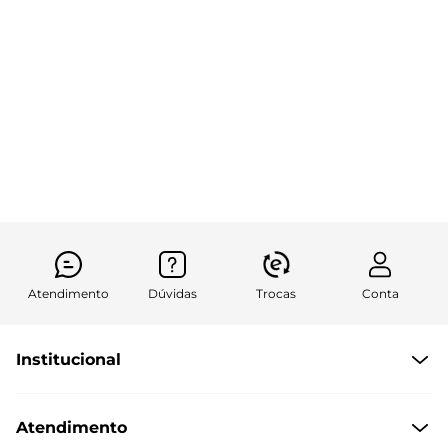
Atendimento
Dúvidas
Trocas
Conta
Institucional
Quem Somos
Atendimento
Políticas de Privacidade