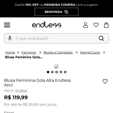
Ganhe
10% OFF
na
PRIMEIRA COMPRA
com o cupom:
BEMVINDA
O que você busca?
Feminino
Blusas e Camisetas
Manga Curta
Blusa Feminina Gola
Alta Endless Azul
Blusa Feminina Gola Alta Endless
Azul
Marca:
Endless
R$
119
,
99
Em até
4
x
R$
29
,
99
sem juros