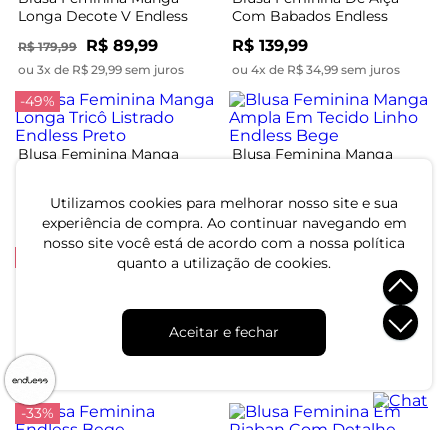
Longa Decote V Endless
Com Babados Endless
Laranja
Amarelo
R$ 89,99
R$ 139,99
R$ 179,99
ou 3x de R$ 29,99 sem juros
ou 4x de R$ 34,99 sem juros
-49%
Blusa Feminina Manga
Blusa Feminina Manga
Longa Tricô Listrado
Ampla Em Tecido Linho
Endless Preto
Endless Bege
R$ 94,99
R$ 154,99
Utilizamos cookies para melhorar nosso site e sua
R$ 184,99
experiência de compra. Ao continuar navegando em
ou 3x de R$ 31,66 sem juros
ou 5x de R$ 30,99 sem juros
nosso site você está de acordo com a nossa política
-49%
-40%
quanto a utilização de cookies.
Blusa Feminina Manga
Blusa Feminina Em Malha
Longa Tricot Felpudo
Visco Premiere Endless
Aceitar e fechar
Endless Rosa
Preto
R$ 89,99
R$ 29,99
R$ 174,99
R$ 49,99
ou 3x de R$ 29,99 sem juros
ou 1x de R$ 29,99 sem juros
-33%