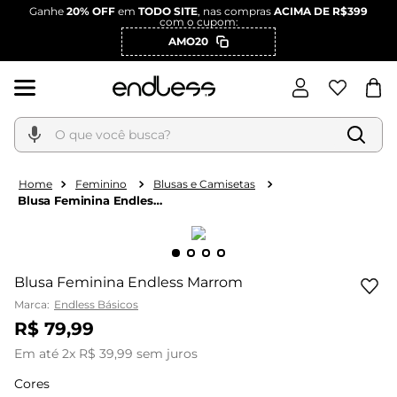
Ganhe
20% OFF
em
TODO SITE
, nas compras
ACIMA DE R$399
com o cupom:
AMO20
O que você busca?
Feminino
Blusas e Camisetas
Blusa Feminina Endless
Marrom
Blusa Feminina Endless Marrom
Marca:
Endless Básicos
R$
79
,
99
Em até
2
x
R$
39
,
99
sem juros
Cores