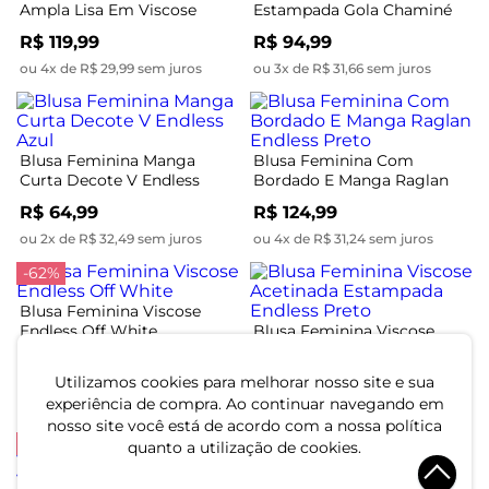
Ampla Lisa Em Viscose
Estampada Gola Chaminé
Endless Preto
Endless Preto
R$ 119,99
R$ 94,99
ou 4x de R$ 29,99 sem juros
ou 3x de R$ 31,66 sem juros
Blusa Feminina Manga
Blusa Feminina Com
Curta Decote V Endless
Bordado E Manga Raglan
Azul
Endless Preto
R$ 64,99
R$ 124,99
ou 2x de R$ 32,49 sem juros
ou 4x de R$ 31,24 sem juros
-62%
Blusa Feminina Viscose
Endless Off White
Blusa Feminina Viscose
Acetinada Estampada
R$ 49,99
R$ 129,99
Endless Preto
Utilizamos cookies para melhorar nosso site e sua
R$ 144,99
ou 1x de R$ 49,99 sem juros
experiência de compra. Ao continuar navegando em
ou 4x de R$ 36,24 sem juros
nosso site você está de acordo com a nossa política
-50%
quanto a utilização de cookies.