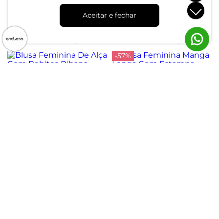
Blusa Feminina Tecido
Blusa Feminina Com
Viscose Khyara Endless
Abertura Nas Costas
Aceitar e fechar
Verde
Endless Verde
R$ 69,99
R$ 159,99
R$ 139,99
ou 2x de R$ 34,99 sem juros
ou 5x de R$ 31,99 sem juros
-57%
Blusa Feminina De Alça
Blusa Feminina Manga
Com Rebites Ribana
Longa Com Estampa
Endless Preto
Endless Bege
R$ 129,99
R$ 49,99
R$ 114,99
ou 4x de R$ 32,49 sem juros
ou 1x de R$ 49,99 sem juros
Atendimento
Dúvidas
Trocas
Conta