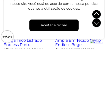
nosso site você está de acordo com a nossa política
quanto a utilização de cookies.
Blusa Feminina Manga
Blusa Feminina Manga
Longa Shine Endless Rosa
Longa Decote V Endless
Laranja
R$ 59,99
R$ 89,99
R$ 114,99
R$ 179,99
Aceitar e fechar
ou 2x de R$ 29,99 sem juros
ou 3x de R$ 29,99 sem juros
-22%
Blusa Feminina Manga
Blusa Feminina Manga
Longa Tricô Listrado
Ampla Em Tecido Linho
Endless Preto
Endless Bege
R$ 144,99
R$ 154,99
R$ 184,99
ou 4x de R$ 36,24 sem juros
ou 5x de R$ 30,99 sem juros
Atendimento
Dúvidas
Trocas
Conta