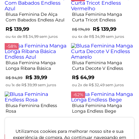
Blusa Feminina De Alça
Blusa Feminina Manga
Com Babados Endless Azul
Curta Tricot Endless
Vermelho
R$ 139,99
R$ 139,99
R$ 174,99
ou 4x de R$ 34,99 sem juros
ou 4x de R$ 34,99 sem juros
-58%
Blusa Feminina Manga
Blusa Feminina Manga
Longa Ribana Básica
Curta Decote V Endless
Endless Azul
Amarelo
R$ 39,99
R$ 64,99
R$ 94,99
ou 1x de R$ 39,99 sem juros
ou 2x de R$ 32,49 sem juros
-62%
Blusa Feminina Endless
Blusa Feminina Manga
Rosa
Longa Endless Bege
R$ 79,99
R$ 64,99
R$ 169,99
ou 2x de R$ 39,99 sem juros
ou 2x de R$ 32,49 sem juros
Utilizamos cookies para melhorar nosso site e sua
-48%
experiência de compra. Ao continuar navegando em
-50%