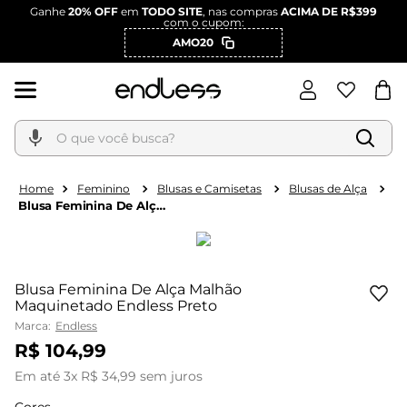
Ganhe
20% OFF
em
TODO SITE
, nas compras
ACIMA DE R$399
com o cupom:
AMO20
O que você busca?
Feminino
Blusas e Camisetas
Blusas de Alça
Blusa Feminina De Alça
Malhão Maquinetado
Endless Preto
Blusa Feminina De Alça Malhão
Maquinetado Endless Preto
Marca:
Endless
R$
104
,
99
Em até
3
x
R$
34
,
99
sem juros