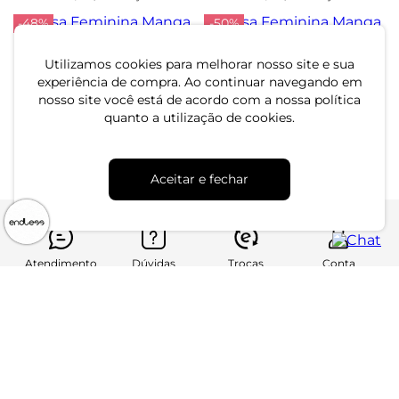
-48%
-50%
Utilizamos cookies para melhorar nosso site e sua
Blusa Feminina Manga
Blusa Feminina Manga
experiência de compra. Ao continuar navegando em
Longa Shine Endless Rosa
Longa Decote V Endless
nosso site você está de acordo com a nossa política
Laranja
R$ 59,99
R$ 89,99
R$ 114,99
R$ 179,99
quanto a utilização de cookies.
ou 2x de R$ 29,99 sem juros
ou 3x de R$ 29,99 sem juros
Aceitar e fechar