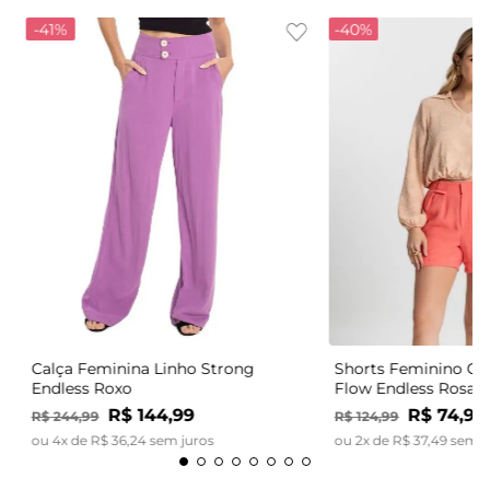
-
41%
-
40%
Calça Feminina Linho Strong
Shorts Feminino Có
Endless Roxo
Flow Endless Rosa
R$
144
,
99
R$
74
,
99
R$
244
,
99
R$
124
,
99
ou
4
x de
R$
36
,
24
sem juros
ou
2
x de
R$
37
,
49
sem j