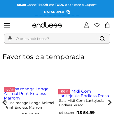
08.08
Ganhe
15%Off
em
TODO
o site com o Cupom:
DATADUPLA
O que você busca?
Favoritos da temporada
-57%
-59%
Saia Midi Com Lantejoula
Blusa manga Longa Animal
Endless Preto
Print Endless Marrom
R$ 54,99
R$ 134,99