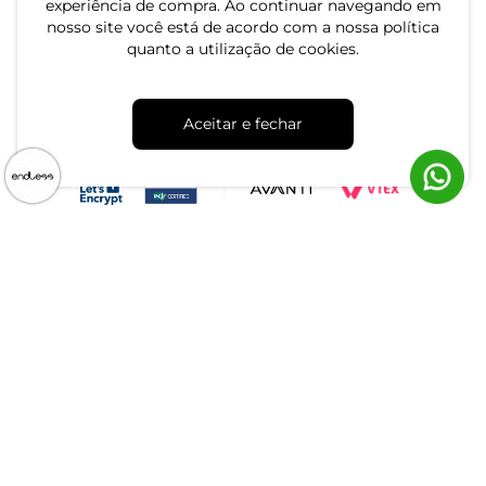
experiência de compra. Ao continuar navegando em
nosso site você está de acordo com a nossa política
quanto a utilização de cookies.
CNPJ: 79.233.672/0001-05
Aceitar e fechar
Av. Maria Marangoni, 391 - 89129-080 - Luiz Alves - SC