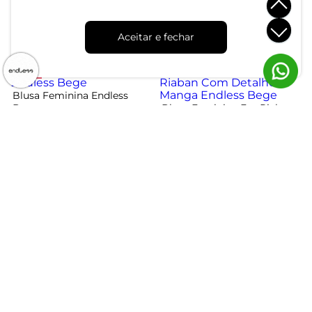
Ampla Em Tecido Linho
Longa Tricot Felpudo
Endless Bege
Endless Rosa
R$ 154,99
R$ 89,99
R$ 174,99
Aceitar e fechar
ou 5x de R$ 30,99 sem juros
ou 3x de R$ 29,99 sem juros
-33%
Blusa Feminina Endless
Bege
Blusa Feminina Em Riaban
Com Detalhe Manga
R$ 39,99
R$ 59,99
Endless Bege
R$ 144,99
ou 1x de R$ 39,99 sem juros
ou 4x de R$ 36,24 sem juros
Blusa Feminina Manga
Blusa Feminina Box
Ampla Lisa Em Viscose
Estampada Gola Chaminé
Endless Preto
Endless Preto
R$ 119,99
R$ 94,99
ou 4x de R$ 29,99 sem juros
ou 3x de R$ 31,66 sem juros