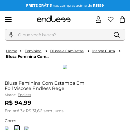
FRETE GRÁTIS
nas compras acima de
R$199
O que você busca?
Feminino
Blusas e Camisetas
Manga Curta
Blusa Feminina Com
Estampa Em Foil
Viscose Endless Bege
Blusa Feminina Com Estampa Em
Foil Viscose Endless Bege
Marca:
Endless
R$
94
,
99
Em até
3
x
R$
31
,
66
sem juros
Cores