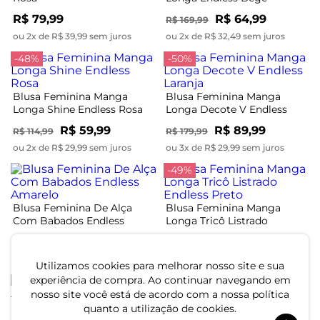
R$ 79,99
R$ 64,99
R$ 169,99
ou 2x de R$ 39,99 sem juros
ou 2x de R$ 32,49 sem juros
-48%
-50%
Blusa Feminina Manga
Blusa Feminina Manga
Longa Shine Endless Rosa
Longa Decote V Endless
Laranja
R$ 59,99
R$ 89,99
R$ 114,99
R$ 179,99
ou 2x de R$ 29,99 sem juros
ou 3x de R$ 29,99 sem juros
-49%
Blusa Feminina De Alça
Blusa Feminina Manga
Com Babados Endless
Longa Tricô Listrado
Amarelo
Endless Preto
R$ 139,99
R$ 94,99
R$ 184,99
ou 4x de R$ 34,99 sem juros
ou 3x de R$ 31,66 sem juros
Utilizamos cookies para melhorar nosso site e sua
experiência de compra. Ao continuar navegando em
-49%
nosso site você está de acordo com a nossa política
quanto a utilização de cookies.
Blusa Feminina Manga
Blusa Feminina Manga