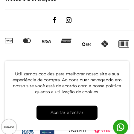
Trocas e Devoluções
Segunda à sexta das 8:00 às 17:00
Regulamento de Promoções
Quero Revender
Canal de Denúncias | Ética
Utilizamos cookies para melhorar nosso site e sua
experiência de compra. Ao continuar navegando em
nosso site você está de acordo com a nossa política
quanto a utilização de cookies.
CNPJ: 79.233.672/0001-05
Aceitar e fechar
Av. Maria Marangoni, 391 - 89129-080 - Luiz Alves - SC