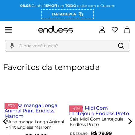
08.08
Ganhe
15%Off
em
TODO
o site com o Cupom:
DATADUPLA
O que você busca?
Favoritos da temporada
-57%
-41%
Saia Midi Com Lantejoula
Blusa manga Longa Animal
Endless Preto
Print Endless Marrom
R$ 79,99
R$ 134,99