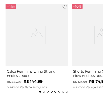
-
41%
-
40%
Calça Feminina Linho Strong
Shorts Feminino Có
Endless Roxo
Flow Endless Rosa
R$
144
,
99
R$
74
,
99
R$
244
,
99
R$
124
,
99
ou
4
x de
R$
36
,
24
sem juros
ou
2
x de
R$
37
,
49
sem j