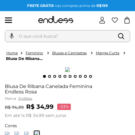
FRETE GRÁTIS
nas compras acima de
R$199
O que você busca?
Feminino
Blusas e Camisetas
Manga Curta
Blusa De Ribana
Canelada Feminina
Endless Rosa
Blusa De Ribana Canelada Feminina
Endless Rosa
Marca:
Endless
R$
34
,
99
-
53%
R$
74
,
99
Em até
1
x
R$
34
,
99
sem juros
Cores