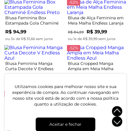
-53%
Blusa Feminina Box
Blusa de Alça Feminina em
Estampada Gola Chaminé
Meia Malha Endless Laranja
Endless Preto
R$ 94,99
R$ 39,99
R$ 84,99
ou 3x de R$ 31,66 sem juros
ou 1x de R$ 39,99 sem juros
-52%
Blusa Feminina Manga
Blusa Cropped Manga
Curta Decote V Endless
Ampla em Meia Malha
Azul
Endless Azul
R$ 64,99
R$ 49,99
R$ 104,99
ou 2x de R$ 32,49 sem juros
ou 1x de R$ 49,99 sem juros
Utilizamos cookies para melhorar nosso site e sua
experiência de compra. Ao continuar navegando em
-52%
nosso site você está de acordo com a nossa política
Blusa de Alça Feminina
quanto a utilização de cookies.
Endless. Rosa
Blusa Feminina Com
Bordado E Manga Raglan
R$ 54,99
R$ 114,99
Endless Preto
R$ 124,99
Aceitar e fechar
ou 1x de R$ 54,99 sem juros
ou 4x de R$ 31,24 sem juros