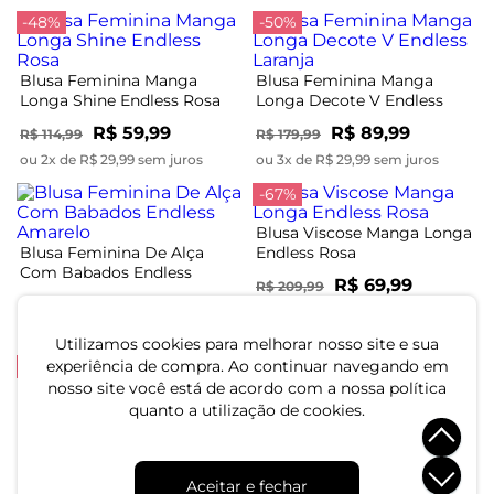
-48%
-50%
Blusa Feminina Manga
Blusa Feminina Manga
Longa Shine Endless Rosa
Longa Decote V Endless
Laranja
R$ 59,99
R$ 89,99
R$ 114,99
R$ 179,99
ou 2x de R$ 29,99 sem juros
ou 3x de R$ 29,99 sem juros
-67%
Blusa Viscose Manga Longa
Blusa Feminina De Alça
Endless Rosa
Com Babados Endless
R$ 69,99
R$ 209,99
Amarelo
R$ 139,99
ou 2x de R$ 34,99 sem juros
ou 4x de R$ 34,99 sem juros
Utilizamos cookies para melhorar nosso site e sua
-22%
experiência de compra. Ao continuar navegando em
nosso site você está de acordo com a nossa política
quanto a utilização de cookies.
Blusa Feminina Manga
Blusa Feminina Manga
Longa Tricô Listrado
Ampla Em Tecido Linho
Endless Preto
Endless Bege
R$ 144,99
R$ 154,99
R$ 184,99
Aceitar e fechar