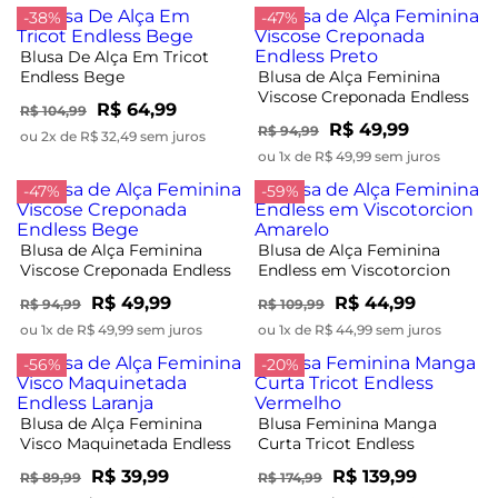
-38%
-47%
Blusa De Alça Em Tricot
Endless Bege
Blusa de Alça Feminina
Viscose Creponada Endless
R$ 64,99
R$ 104,99
Preto
R$ 49,99
R$ 94,99
ou 2x de R$ 32,49 sem juros
ou 1x de R$ 49,99 sem juros
-47%
-59%
Blusa de Alça Feminina
Blusa de Alça Feminina
Viscose Creponada Endless
Endless em Viscotorcion
Bege
Amarelo
R$ 49,99
R$ 44,99
R$ 94,99
R$ 109,99
ou 1x de R$ 49,99 sem juros
ou 1x de R$ 44,99 sem juros
-56%
-20%
Blusa de Alça Feminina
Blusa Feminina Manga
Visco Maquinetada Endless
Curta Tricot Endless
Laranja
Vermelho
R$ 39,99
R$ 139,99
R$ 89,99
R$ 174,99