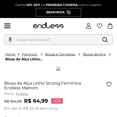
Ganhe
10% OFF
na
PRIMEIRA COMPRA
com o cupom:
BEMVINDA
O que você busca?
Feminino
Blusas e Camisetas
Blusas de Alça
Blusa de Alça Linho
Strong Feminina
Endless Marrom
Blusa de Alça Linho Strong Feminina
Endless Marrom
Marca:
Endless
R$
64
,
99
-
52%
R$
134
,
99
Em até
2
x
R$
32
,
49
sem juros