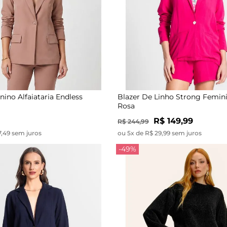
nino Alfaiataria Endless
Blazer De Linho Strong Femin
Rosa
R$ 149,99
R$ 244,99
7,49 sem juros
ou 5x de R$ 29,99 sem juros
-49%