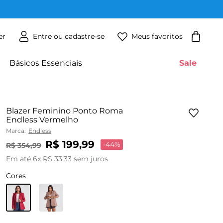
Meus favoritos
er
Básicos Essenciais
Sale
Blazer Feminino Ponto Roma
Endless Vermelho
Marca:
Endless
R$
199
,
99
-
44%
R$
354
,
99
Em até
6
x
R$
33
,
33
sem juros
Cores