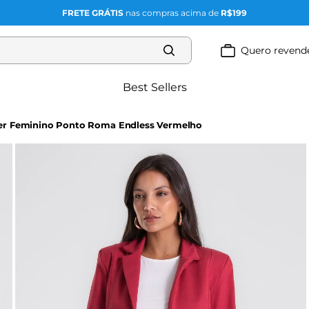
FRETE GRÁTIS
nas compras acima de
R$199
Quero revend
Best Sellers
Blazer Feminino Ponto Roma Endless Vermelho