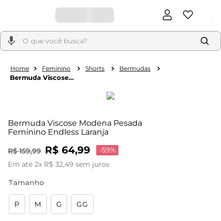
Feminino
Shorts
Bermudas
Bermuda Viscose
Modena Pesada
Feminino Endless
Laranja
Bermuda Viscose Modena Pesada
Feminino Endless Laranja
R$
64
,
99
-
59%
R$
159
,
99
Em até
2
x
R$
32
,
49
sem juros
Tamanho
P
M
G
GG