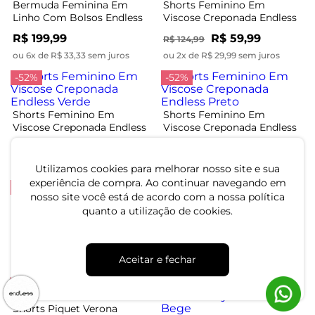
Bermuda Feminina Em
Shorts Feminino Em
Linho Com Bolsos Endless
Viscose Creponada Endless
Bege
Rosa
R$ 199,99
R$ 59,99
R$ 124,99
ou 6x de R$ 33,33 sem juros
ou 2x de R$ 29,99 sem juros
-52%
-52%
Shorts Feminino Em
Shorts Feminino Em
Viscose Creponada Endless
Viscose Creponada Endless
Verde
Preto
R$ 59,99
R$ 59,99
R$ 124,99
R$ 124,99
ou 2x de R$ 29,99 sem juros
ou 2x de R$ 29,99 sem juros
Utilizamos cookies para melhorar nosso site e sua
experiência de compra. Ao continuar navegando em
-44%
-41%
nosso site você está de acordo com a nossa política
quanto a utilização de cookies.
Shorts de Linho Feminino
Shorts Feminino Alfaiataria
Endless Verde
Endless Laranja
R$ 69,99
R$ 84,99
R$ 124,99
R$ 144,99
Aceitar e fechar
ou 2x de R$ 34,99 sem juros
ou 2x de R$ 42,49 sem juros
-46%
-49%
Shorts Piquet Verona