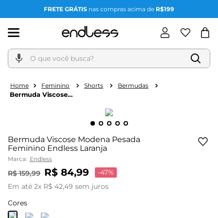
FRETE GRÁTIS
nas compras acima de
R$199
O que você busca?
Feminino
Shorts
Bermudas
Bermuda Viscose
Modena Pesada
Feminino Endless
Laranja
Bermuda Viscose Modena Pesada
Feminino Endless Laranja
Marca:
Endless
R$
84
,
99
-
47%
R$
159
,
99
Em até
2
x
R$
42
,
49
sem juros
Cores