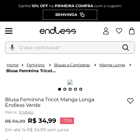
Ganhe
10% OFF
na
PRIMEIRA COMPRA
com o cupom:
BEMVINDA
O que você busca?
Feminino
Blusas e Camisetas
Manga Longa
Blusa Feminina Tricot
Manga Longa Endless
Verde
Blusa Feminina Tricot Manga Longa
Endless Verde
Marca:
Endless
R$
34
,
99
-
70%
R$
114
,
99
Em até
1
x
R$
34
,
99
sem juros