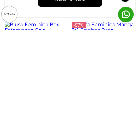
R$ 29,99
R$ 49,99
Preto
R$ 79,99
ou 1x de R$ 29,99 sem juros
ou 2x de R$ 39,99 sem juros
-57%
Blusa Feminina Manga 3/4
Blusa Feminina Box
Endless Rosa
Estampada Gola Chaminé
R$ 44,99
R$ 104,99
Endless Azul
R$ 94,99
ou 1x de R$ 44,99 sem juros
ou 3x de R$ 31,66 sem juros
Atendimento
Dúvidas
Trocas
Conta
Institucional