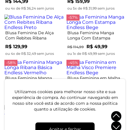
R$ 144,99
R$ 159,99
ou 4x de R$ 36,24 sem juros
ou 5x de R$ 31,99 sem juros
-57%
Blusa Feminina De Alça
Blusa Feminina Manga
Com Rebites Ribana
Longa Com Estampa
Endless Preto
Endless Bege
R$ 129,99
R$ 49,99
R$ 114,99
ou 4x de R$ 32,49 sem juros
ou 1x de R$ 49,99 sem juros
-58%
-45%
Blusa Feminina Manga
Blusa Feminina em Malha
Longa Ribana Básica
Visco Premiere Endless
Endless Vermelho
Bege
R$ 39,99
R$ 29,99
Utilizamos cookies para melhorar nosso site e sua
R$ 94,99
R$ 54,99
experiência de compra. Ao continuar navegando em
ou 1x de R$ 39,99 sem juros
ou 1x de R$ 29,99 sem juros
nosso site você está de acordo com a nossa política
-40%
quanto a utilização de cookies.
Blusa Feminina Em Cotton
Blusa Feminina Gola Alta
Leve Endless Azul
ViscoTrico Básica Endless
Aceitar e fechar